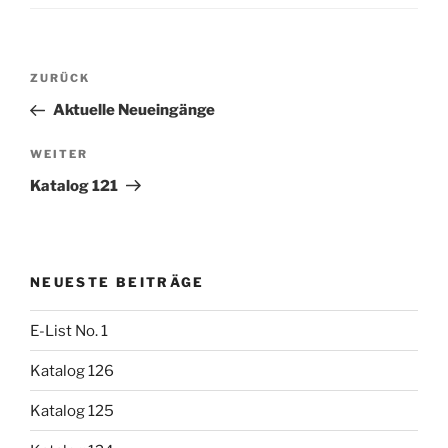
Beitragsnavigation
Vorheriger
ZURÜCK
Beitrag
Aktuelle Neueingänge
Nächster
WEITER
Beitrag
Katalog 121
NEUESTE BEITRÄGE
E-List No. 1
Katalog 126
Katalog 125