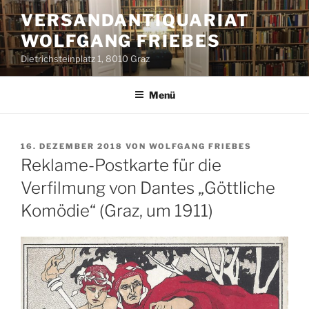
Zum
VERSANDANTIQUARIAT
Inhalt
WOLFGANG FRIEBES
springen
Dietrichsteinplatz 1, 8010 Graz
Menü
VERÖFFENTLICHT
16. DEZEMBER 2018
VON
WOLFGANG FRIEBES
AM
Reklame-Postkarte für die
Verfilmung von Dantes „Göttliche
Komödie“ (Graz, um 1911)