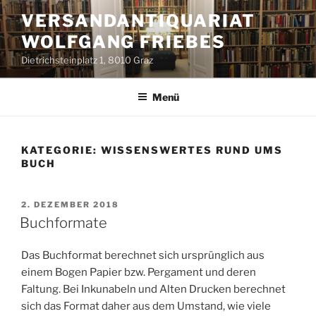
Zum
VERSANDANTIQUARIAT
Inhalt
WOLFGANG FRIEBES
springen
Dietrichsteinplatz 1, 8010 Graz
Menü
KATEGORIE:
WISSENSWERTES RUND UMS
BUCH
VERÖFFENTLICHT
2. DEZEMBER 2018
AM
Buchformate
Das Buchformat berechnet sich ursprünglich aus
einem Bogen Papier bzw. Pergament und deren
Faltung. Bei Inkunabeln und Alten Drucken berechnet
sich das Format daher aus dem Umstand, wie viele