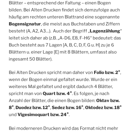
Blätter – entsprechend der Faltung – einen Bogen
bilden. Bei Alten Drucken findet sich demzufolge auch
häufig am rechten unteren Blattrand eine sogenannte
Bogensignatur
, die meist aus Buchstaben und Ziffern
besteht (A, A2, A3…). Auch der Begriff „
Lagenzählung
“
leitet sich daher ab (z.B. „A-D6, E8, F-H6“ bedeutet: das
Buch besteht aus 7 Lagen [A, B, C, D, F, G u. H] zu je 6
Blättern u. einer Lage [E] mit 8 Blättern, umfasst also
ingesamt 50 Blätter).
Bei Alten Drucken spricht man daher von
Folio bzw. 2°
,
wenn der Bogen einmal gefaltet wurde. Wurde er ein
weiteres Mal gefaltet und ergibt dadurch 4 Blätter,
spricht man von
Quart bzw. 4°
. Es folgen, je nach
Anzahl der Blätter, die einen Bogen bilden:
Oktav bzw.
8°
,
Duodez bzw. 12°
,
Sedez bzw. 16°
,
Oktodez bzw. 18°
und
Vigesimoquart bzw. 24°
.
Bei moderneren Drucken wird das Format nicht mehr