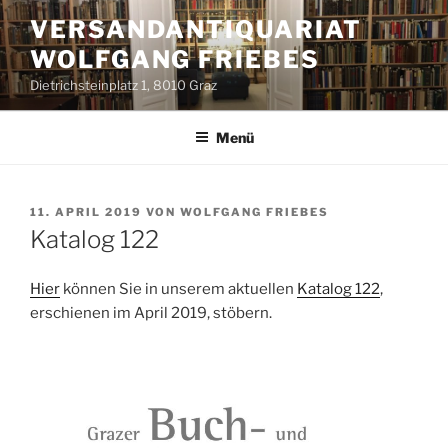
Zum
VERSANDANTIQUARIAT
Inhalt
WOLFGANG FRIEBES
springen
Dietrichsteinplatz 1, 8010 Graz
Menü
VERÖFFENTLICHT
11. APRIL 2019
VON
WOLFGANG FRIEBES
AM
Katalog 122
Hier
können Sie in unserem aktuellen
Katalog 122
,
erschienen im April 2019, stöbern.