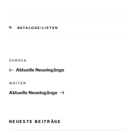
KATEGORIEN
KATALOGE/LISTEN
Beitragsnavigation
Vorheriger
ZURÜCK
Beitrag
Aktuelle Neueingänge
Nächster
WEITER
Beitrag
Aktuelle Neueingänge
NEUESTE BEITRÄGE